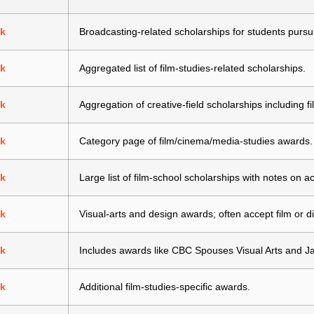
nk
Broadcasting-related scholarships for students purs
nk
Aggregated list of film-studies-related scholarships.
nk
Aggregation of creative-field scholarships including 
nk
Category page of film/cinema/media-studies awards.
nk
Large list of film-school scholarships with notes on a
nk
Visual-arts and design awards; often accept film or di
nk
Includes awards like CBC Spouses Visual Arts and J
nk
Additional film-studies-specific awards.