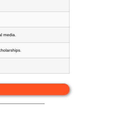
al media.
holarships.