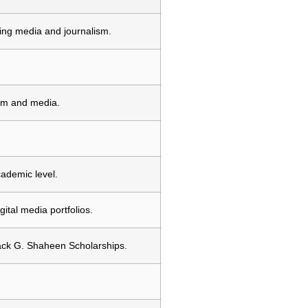
uing media and journalism.
film and media.
cademic level.
gital media portfolios.
ack G. Shaheen Scholarships.