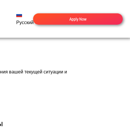
Apply Now
Русский
English
Español
Deutsch
ения вашей текущей ситуации и
ы