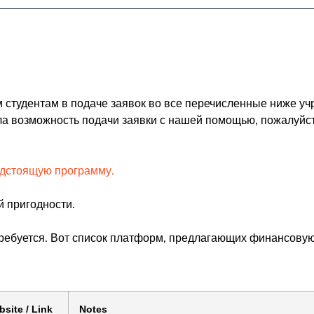
ование без каких-либо условий
антируем качество предлагаемых программ.
 студентам в подаче заявок во все перечисленные ниже у
Узнайте, как
ала возможность подачи заявки с нашей помощью, пожалуй
едстоящую программу.
й пригодности.
 требуется. Вот список платформ, предлагающих финансо
site / Link
Notes