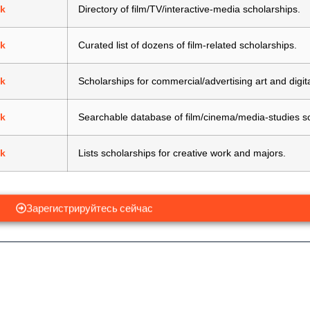
nk
Directory of film/TV/interactive-media scholarships.
nk
Curated list of dozens of film-related scholarships.
nk
Scholarships for commercial/advertising art and digit
nk
Searchable database of film/cinema/media-studies sc
nk
Lists scholarships for creative work and majors.
Зарегистрируйтесь сейчас