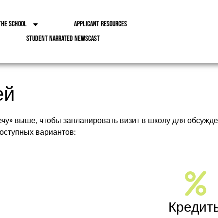
the School
Applicant Resources
Student Narrated Newscast
ей
ечу» выше, чтобы запланировать визит в школу для обсужд
доступных вариантов:
Кредит