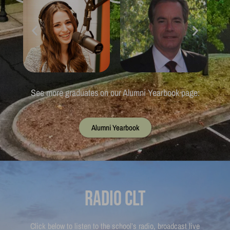
Phone
I'm Ready To Explore 
See more graduates on our Alumni Yearbook page:
Alumni Yearbook
Radio CLT
Click below to listen to the school’s radio, broadcast live
from the campus in Ballantyne.