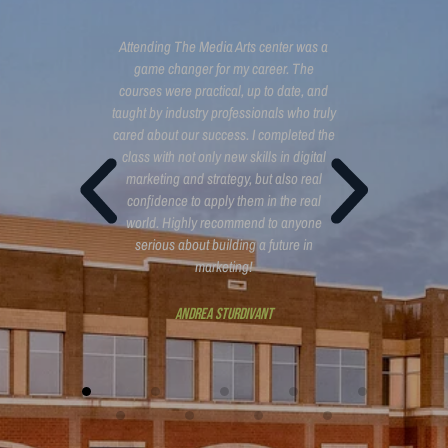
ed to know.
game changer for my career. The
marketi
etting up
courses were practical, up to date, and
Center. Th
t film, and
taught by industry professionals who truly
was expe
dit your own
cared about our success. I completed the
business ow
ng in a
class with not only new skills in digital
plan and 
era expert
marketing and strategy, but also real
one of 
 you learn
confidence to apply them in the real
running a 
 know
world. Highly recommend to anyone
course w
serious about building a future in
buildi
marketing!
campaign 
post/v
analyzi
Andrea Sturdivant
All 5 Star Google Reviews