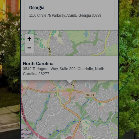
+
−
×
North Carolina
3540 Toringdon Way, Suite 200, Charlotte, North
Carolina 28277
Leaflet
|
© OpenStreetMap contributors