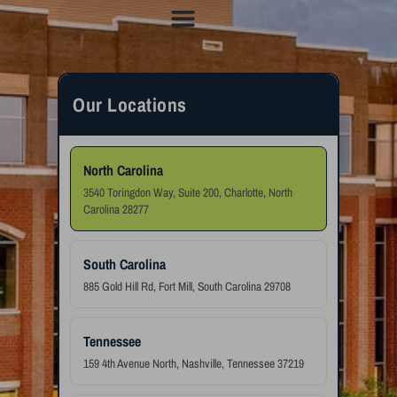
Our Locations
North Carolina
3540 Toringdon Way, Suite 200, Charlotte, North
Carolina 28277
South Carolina
885 Gold Hill Rd, Fort Mill, South Carolina 29708
Tennessee
159 4th Avenue North, Nashville, Tennessee 37219
Georgia
1100 Circle 75 Parkway, Atlanta, Georgia 30339