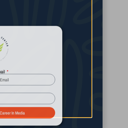
chael Peacock
nstructor desde 2019
Más información
ail
 Career In Media