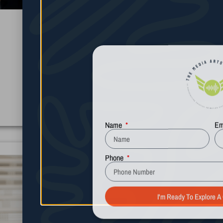
Valerie Menel
Mi
Instructor desde 2013
I
Más información
Name
Em
Phone
I'm Ready To Explore A